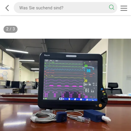
2
/
3