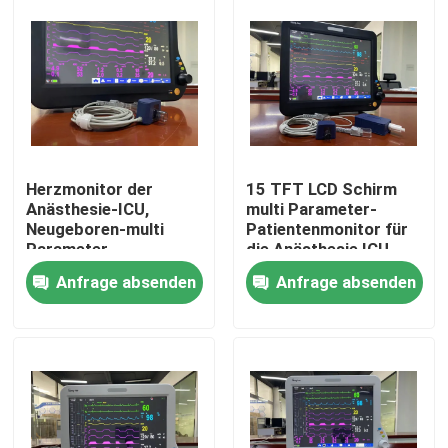
Herzmonitor der
15 TFT LCD Schirm
Anästhesie-ICU,
multi Parameter-
Neugeboren-multi
Patientenmonitor für
Parameter-
die Anästhesie ICU
Patientenmonitor
Herz
Anfrage absenden
Anfrage absenden
Haus
Produkte
Videos