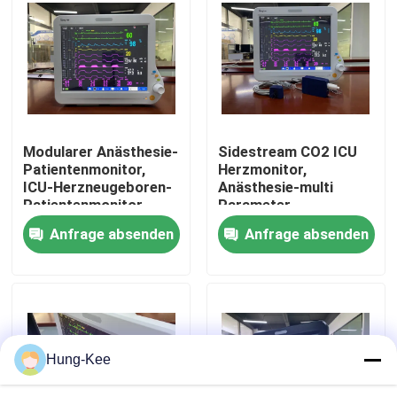
VR-Show
Über uns
Modularer Anästhesie-
Sidestream CO2 ICU
Fabrik-Ausflug
Patientenmonitor,
Herzmonitor,
ICU-Herzneugeboren-
Anästhesie-multi
Patientenmonitor
Parameter-
Qualitätskontrolle
Patientenmonitor
Anfrage absenden
Anfrage absenden
Treten Sie mit uns in Verbindung
Nachrichten
Hung-Kee
Fälle