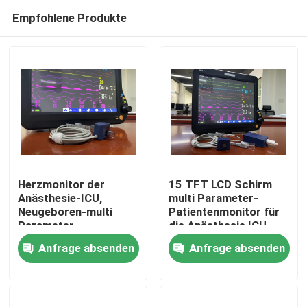
Empfohlene Produkte
Herzmonitor der
15 TFT LCD Schirm
Anästhesie-ICU,
multi Parameter-
Neugeboren-multi
Patientenmonitor für
Haus
Parameter-
die Anästhesie ICU
Patientenmonitor
Herz
Anfrage absenden
Anfrage absenden
Produkte
Videos