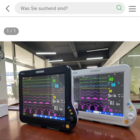
1
/
1