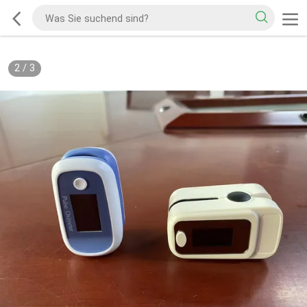
2
/
3