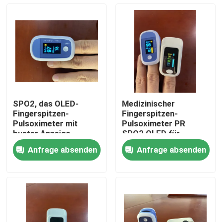
SPO2, das OLED-
Medizinischer
Fingerspitzen-
Fingerspitzen-
Pulsoximeter mit
Pulsoximeter PR
bunter Anzeige,
SPO2 OLED für
Blutsauerstoffmonitor
Krankenhaus-
Anfrage absenden
Anfrage absenden
überwacht
Krankenwagen,
Haus
Blutsauerstoffmonitor
Produkte
Videos