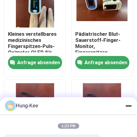
VR-Show
Kleines verstellbares
Pädiatrischer Blut-
Über uns
medizinisches
Sauerstoff-Finger-
Fingerspitzen-Puls-
Monitor,
Oximeter OLED für
Fingerspitzen-
Fabrik-Ausflug
Erwachsene und
Pulsoximeter mit
Anfrage absenden
Anfrage absenden
Kinder,
Oled-Anzeige,
Blutsauerstoffmonitor
Blutsauerstoffmonitor
Qualitätskontrolle
Treten Sie mit uns in Verbindung
Hung-Kee
Nachrichten
1:23 PM
Fälle