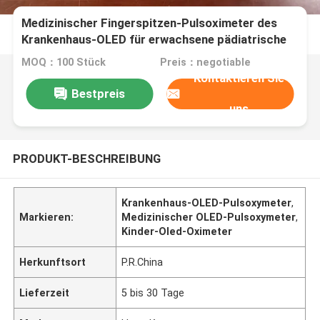
Medizinischer Fingerspitzen-Pulsoximeter des
Krankenhaus-OLED für erwachsene pädiatrische
Klinik, Blutsauerstoffmonitor
MOQ：100 Stück
Preis：negotiable
Kontaktieren Sie
Bestpreis
uns
PRODUKT-BESCHREIBUNG
Krankenhaus-OLED-Pulsoxymeter
,
Markieren:
Medizinischer OLED-Pulsoxymeter
,
Kinder-Oled-Oximeter
Herkunftsort
P.R.China
Lieferzeit
5 bis 30 Tage