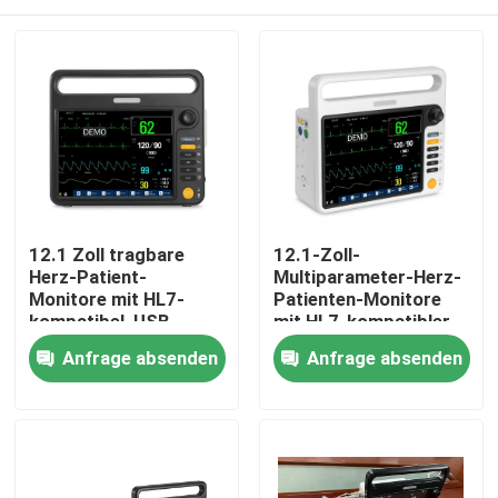
12.1 Zoll tragbare
12.1-Zoll-
Herz-Patient-
Multiparameter-Herz-
Monitore mit HL7-
Patienten-Monitore
kompatibel, USB-
mit HL7-kompatibler
Daten-Ausgabe-
Funktion, OEM/SKD
Haus
Anfrage absenden
Anfrage absenden
Funktionen, Vital-
akzeptiert
Sings-Überwachung
Produkte
Videos