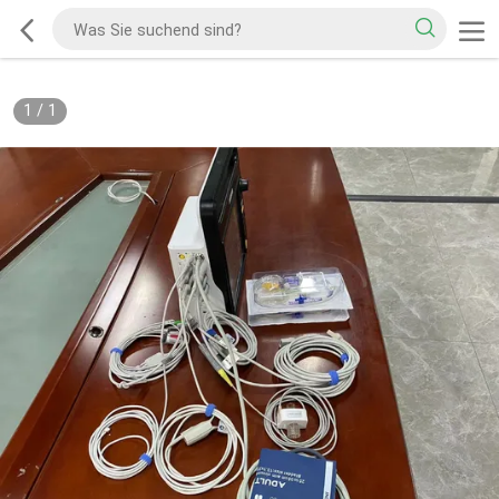
1
/
1