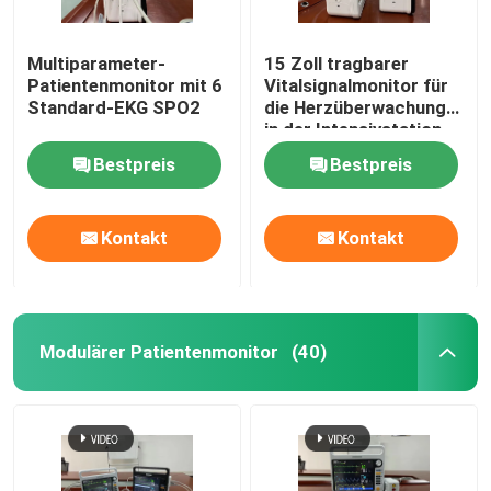
Multiparameter-
15 Zoll tragbarer
Patientenmonitor mit 6
Vitalsignalmonitor für
Standard-EKG SPO2
die Herzüberwachung
in der Intensivstation
Bestpreis
Bestpreis
Kontakt
Kontakt
Modulärer Patientenmonitor
(40)