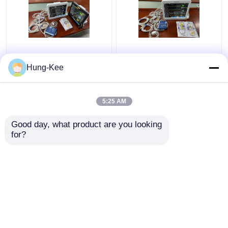
15" tragbarer ICU
Medizinische Klinik ICU
Herzmonitor
Herzmonitor für
Hung-Kee
Mehrsprachig für
Erwachsene Kinder
Neugeborene Diagnose
Neugeborene
5:25 AM
Bestpreis
Bestpreis
Good day, what product are you looking 
for?
Kontakt
Kontakt
Sehen Sie mehr an
Startseite
Über uns
Kontakt
Desktop Site
Sitemap
Privacy Policy