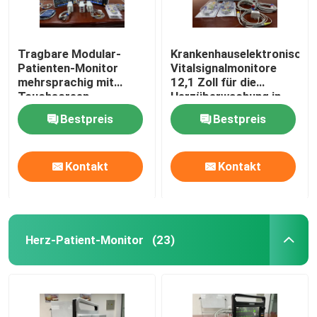
Tragbare Modular-
Krankenhauselektronische
Patienten-Monitor
Vitalsignalmonitore
mehrsprachig mit
12,1 Zoll für die
Touchscreen
Herzüberwachung in
der Intensivstation
Bestpreis
Bestpreis
Kontakt
Kontakt
Herz-Patient-Monitor
(23)