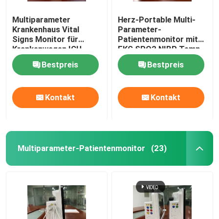
Multiparameter
Herz-Portable Multi-
Medizinischer Monitor-Berg
Krankenhaus Vital
Parameter-
Signs Monitor für
Patientenmonitor mit
Krankenwagen ICU
EKG SPO2 NIBP Temp
Medizinische Monitor-Laufkatze
Standard
Bestpreis
Bestpreis
Kontakt
Kontakt
Multiparameter-Patientenmonitor
(23)