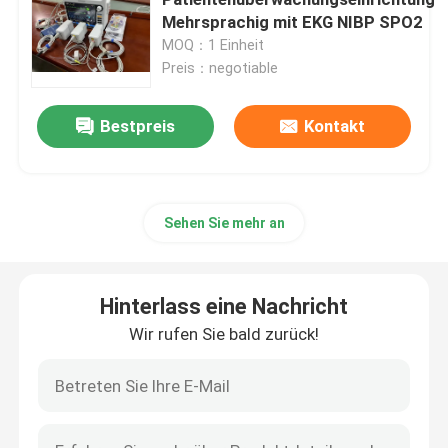
Mehrsprachig mit EKG NIBP SPO2
MOQ：1 Einheit
Tragbarer Patientenmonitor
Preis：negotiable
Multiparameter-Patientenmonitor
Bestpreis
Kontakt
Modulärer Patientenmonitor
Sehen Sie mehr an
Herz-Patient-Monitor
Hinterlass eine Nachricht
Herzmonitor auf der Intensivstation
Wir rufen Sie bald zurück!
Neugeboren-Patientenmonitor
Veterinärmultiparametermonitor