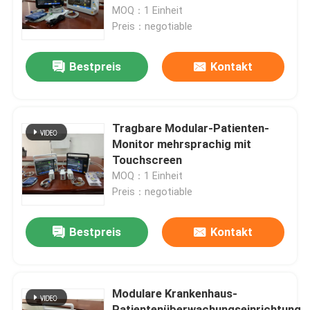
Erwachsene
MOQ：1 Einheit
Preis：negotiable
VR-Show
Bestpreis
Kontakt
Über uns
Fabrik-Ausflug
Tragbare Modular-Patienten-
Monitor mehrsprachig mit
Touchscreen
Qualitätskontrolle
MOQ：1 Einheit
Preis：negotiable
Treten Sie mit uns in Verbindung
Bestpreis
Kontakt
Nachrichten
Modulare Krankenhaus-
Fälle
Patientenüberwachungseinrichtung