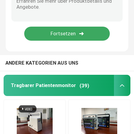
Mainstream Etco2-Sensor
Nebenstrommodul für CO2
Anästhesiegasmodul
ANDERE KATEGORIEN AUS UNS
Oled-Fingerspitzen-Pulsoximeter
Tragbarer Patientenmonitor
(39)
Anästhesie-Patientenmonitor
Dringende Sorgfalt Telehealth
Bettgitter-Klammern