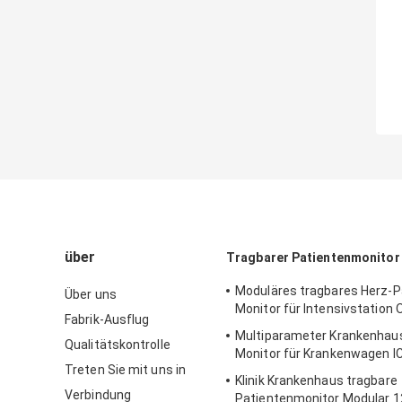
über
Tragbarer Patientenmonitor
Moduläres tragbares Herz-P
Über uns
Monitor für Intensivstatio
Fabrik-Ausflug
Multiparameter Krankenhaus
Qualitätskontrolle
Monitor für Krankenwagen I
Treten Sie mit uns in
Klinik Krankenhaus tragbare
Verbindung
Patientenmonitor Modular 12