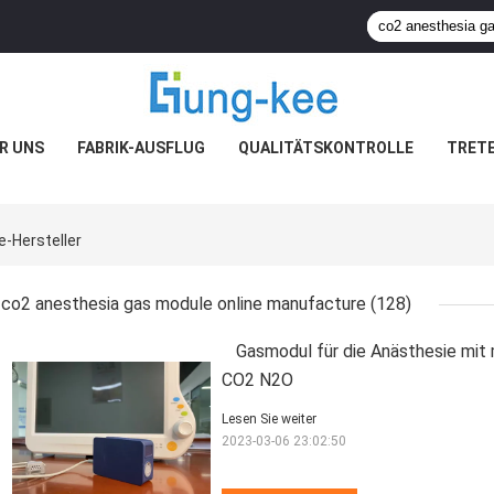
R UNS
FABRIK-AUSFLUG
QUALITÄTSKONTROLLE
TRETE
-Hersteller
co2 anesthesia gas module online manufacture
(128)
Gasmodul für die Anästhesie mit
CO2 N2O
Lesen Sie weiter
2023-03-06 23:02:50