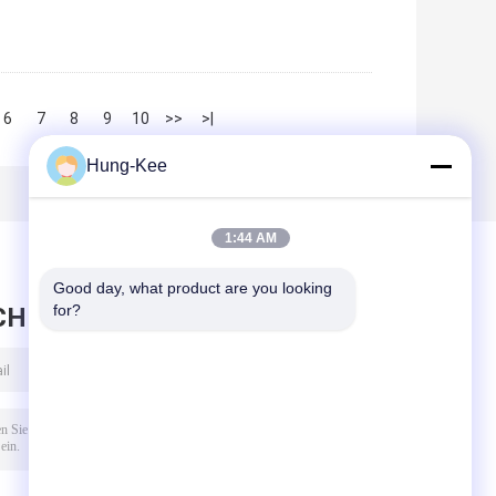
6
7
8
9
10
>>
>|
Hung-Kee
1:44 AM
Good day, what product are you looking 
for?
CHRICHT HINTERLASSEN